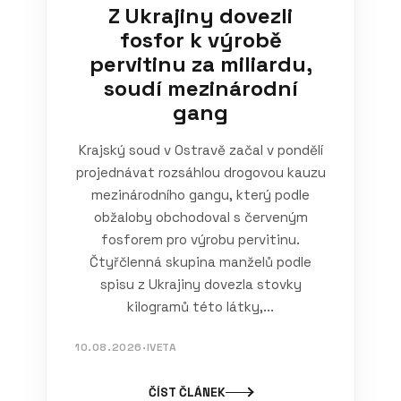
Z Ukrajiny dovezli
fosfor k výrobě
pervitinu za miliardu,
soudí mezinárodní
gang
Krajský soud v Ostravě začal v pondělí
projednávat rozsáhlou drogovou kauzu
mezinárodního gangu, který podle
obžaloby obchodoval s červeným
fosforem pro výrobu pervitinu.
Čtyřčlenná skupina manželů podle
spisu z Ukrajiny dovezla stovky
kilogramů této látky,...
10.08.2026
·
IVETA
ČÍST ČLÁNEK