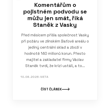
Komentářům o
pojistném podvodu se
můžu jen smát, říká
Staněk z Vasky
Před měsícem přišla společnost Vasky
při požáru ve zlínském Baťově areálu o
jediný centrální sklad a zboží v
hodnotě 140 milionů korun. Přesto
majitel a zakladatel firmy Václav
Staněk tvrdí, že krizi ustáli, a to...
10.08.2026
·
IVETA
ČÍST ČLÁNEK