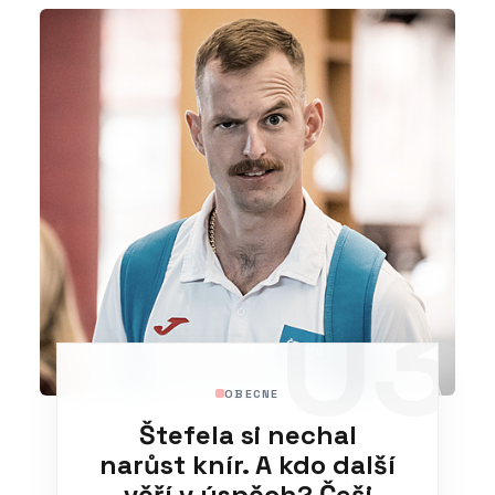
03
OBECNE
Štefela si nechal
narůst knír. A kdo další
věří v úspěch? Češi