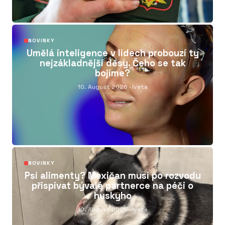
04
NOVINKY
Umělá inteligence v lidech probouzí ty
nejzákladnější děsy. Čeho se tak
bojíme?
10. August 2026
· Iveta
05
NOVINKY
Psí alimenty? Mexičan musí po rozvodu
přispívat bývalé partnerce na péči o
huskyho
10. August 2026
· Iveta