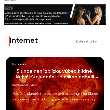
Reklama
Internet
Zobrazit vše →
INTERNET
Slunce není zblízka vůbec klidné.
Největší sluneční teleskop odhalil
víry
10.08.2026
·
IVETA
Největší sluneční teleskop světa zachytil na Slunci
drobné vírové struktury, které dosavadní přístroje
nedokázaly rozlišit....