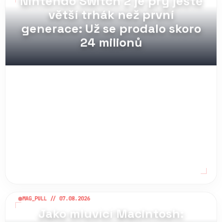
MAG_PULL // 07.08.2026
Nintendo Switch 2 je prý ještě
větší trhák než první
generace: Už se prodalo skoro
24 milionů
MAG_PULL // 07.08.2026