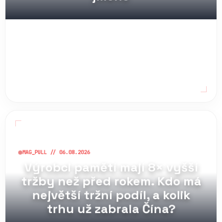
MAG_PULL // 06.08.2026
Výrobci pamětí mají 8× vyšší
tržby než před rokem. Kdo má
největší tržní podíl, a kolik
trhu už zabrala Čína?