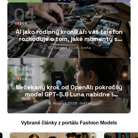
04
TECH
AI jako rodinný kronikář: váš telefon
rozhoduje o tom, jaké momenty si
pamatujete
10. August 2026
· Iveta
05
TECH
Nečekaný krok od OpenAI: pokročilý
model GPT–5.6 Luna nabídne i
neplatícím uživatelům
9. August 2026
· Iveta
Vybrané články z portálu Fashion Models