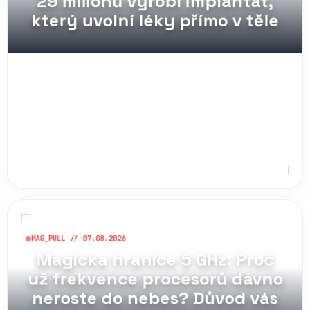
který uvolní léky přímo v těle
MAG_PULL // 07.08.2026
Magická hranice 5 GHz: Proč
už frekvence procesorů dávno
neroste do nebes? Důvod vás
možná překvapí