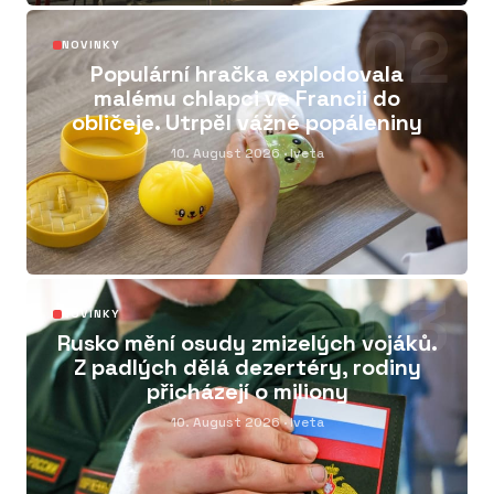
02
NOVINKY
Populární hračka explodovala
malému chlapci ve Francii do
obličeje. Utrpěl vážné popáleniny
10. August 2026
· Iveta
03
NOVINKY
Rusko mění osudy zmizelých vojáků.
Z padlých dělá dezertéry, rodiny
přicházejí o miliony
10. August 2026
· Iveta