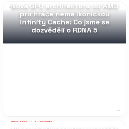
MAG_PULL // 09.08.2026
Nová GPU architektura od AMD
pro hráče nemá ikonickou
Infinity Cache: Co jsme se
dozvěděli o RDNA 5