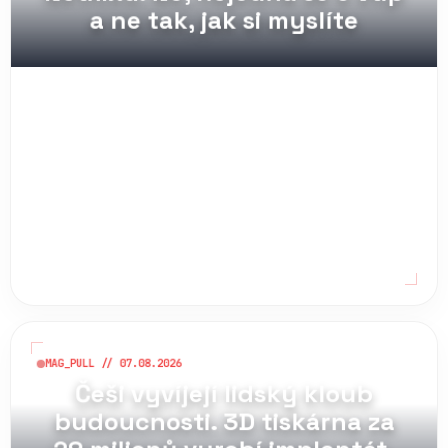
Netflixu. Ne, nejedná se o vtip
a ne tak, jak si myslíte
MAG_PULL // 07.08.2026
Češi vyvíjejí lidský kloub
budoucnosti. 3D tiskárna za
29 milionů vyrobí implantát,