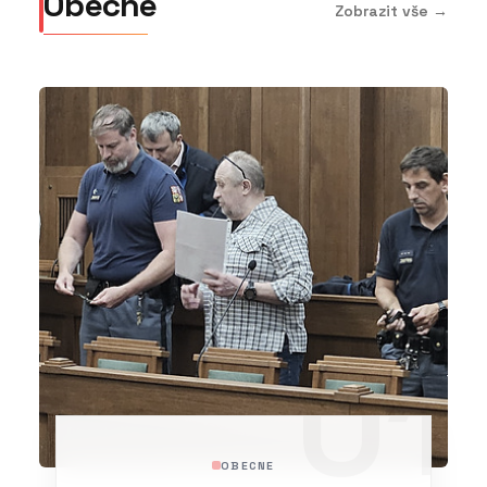
Obecne
Zobrazit vše →
01
OBECNE