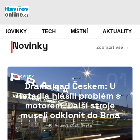
NOVINKY
TECH
MÍSTNÍ
AKTUALITY
Novinky
Zobrazit vše →
01
NOVINKY
Drama nad Českem: U
letadla hlásili problém s
motorem. Další stroje
museli odklonit do Brna
10. August 2026
· Iveta