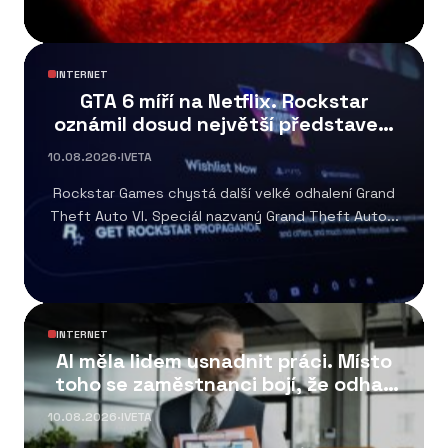
INTERNET
GTA 6 míří na Netflix. Rockstar
oznámil dosud největší představení
hry
10.08.2026
·
IVETA
Rockstar Games chystá další velké odhalení Grand
Theft Auto VI. Speciál nazvaný Grand Theft Auto...
INTERNET
AI měla lidem usnadnit práci. Místo
toho se zaměstnanci bojí, že odhalí
chyby
10.08.2026
·
IVETA