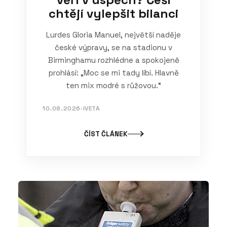
chtějí vylepšit bilanci
Lurdes Gloria Manuel, největší naděje
české výpravy, se na stadionu v
Birminghamu rozhlédne a spokojeně
prohlásí: „Moc se mi tady líbí. Hlavně
ten mix modré s růžovou.“
10.08.2026
·
IVETA
ČÍST ČLÁNEK