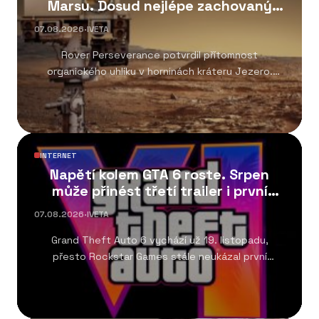
Marsu. Dosud nejlépe zachovaný
organický uhlík
07.08.2026
·
IVETA
Rover Perseverance potvrdil přítomnost
organického uhlíku v horninách kráteru Jezero.
Objev patří k nejvýznamnějším výsledkům...
INTERNET
Napětí kolem GTA 6 roste. Srpen
může přinést třetí trailer i první
gameplay
07.08.2026
·
IVETA
Grand Theft Auto 6 vychází už 19. listopadu,
přesto Rockstar Games stále neukázal první
gameplay....