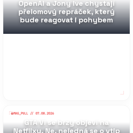
Jako mluvící Macintosh:
OpenAI a Jony Ive chystají
přelomový repráček, který
bude reagovat i pohybem
MAG_PULL // 07.08.2026
GTA VI se brzy objeví na