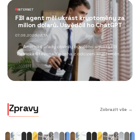
INTERNET
FBI agent měl ukrást kryptoměny za
milion dolarů. Usvědčil ho ChatGPT
07.08.2026
·
IVETA
Americké úřady obvinily bývalého agenta FBI
Patricka Stevena Yarocha z odcizení kryptoměn v
hodnotě přibližně...
Zpravy
Zobrazit vše →