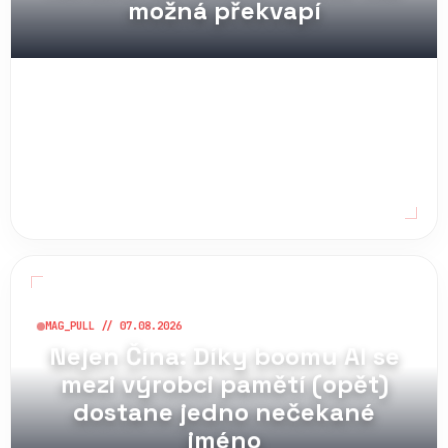
MAG_PULL // 07.08.2026
Nejen Čína: Díky boomu AI se
mezi výrobci pamětí (opět)
dostane jedno nečekané
jméno