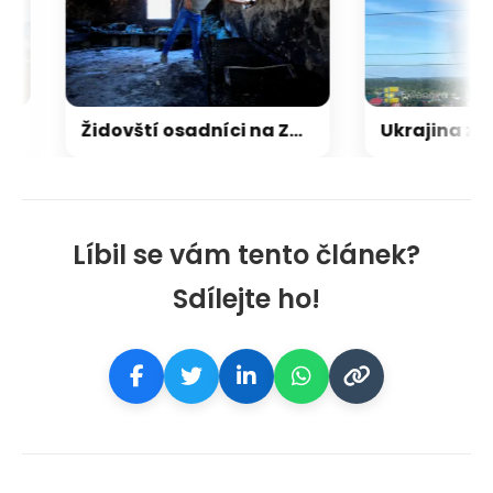
Židovští osadníci na Západním břehu napadají Palestince a kritizují i vlastní armádu
Líbil se vám tento článek?
Sdílejte ho!