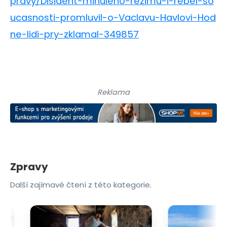
pravy/Disident-minuleho-rezimu-i-rebel-so
ucasnosti-promluvil-o-Vaclavu-Havlovi-Hod
ne-lidi-pry-zklamal-349857
Reklama
Zpravy
Další zajímavé čtení z této kategorie.