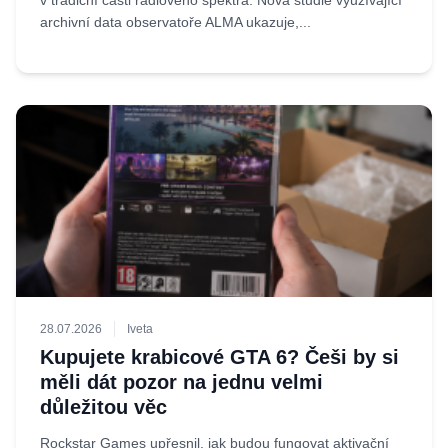
v tradiční části rádiového spektra. Nová studie využívající
archivní data observatoře ALMA ukazuje,...
28.07.2026
Iveta
Kupujete krabicové GTA 6? Češi by si
měli dát pozor na jednu velmi
důležitou věc
Rockstar Games upřesnil, jak budou fungovat aktivační