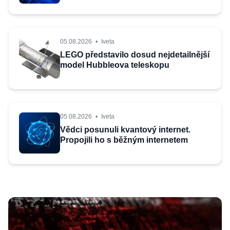
oficiální portál
05.08.2026
•
Iveta
LEGO představilo dosud nejdetailnější
model Hubbleova teleskopu
05.08.2026
•
Iveta
Vědci posunuli kvantový internet.
Propojili ho s běžným internetem