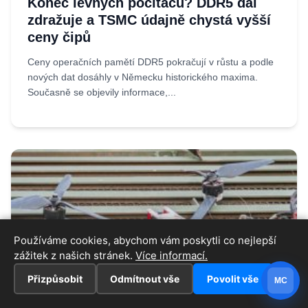
Konec levných počítačů? DDR5 dál
zdražuje a TSMC údajně chystá vyšší
ceny čipů
Ceny operačních pamětí DDR5 pokračují v růstu a podle
nových dat dosáhly v Německu historického maxima.
Současně se objevily informace,...
Používáme cookies, abychom vám poskytli co nejlepší
zážitek z našich stránek.
Více informací.
Přizpůsobit
Odmítnout vše
Povolit vše
MC
27.07.2026
Iveta