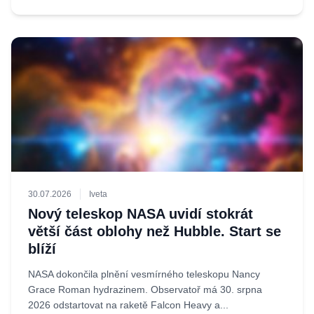
30.07.2026
Iveta
Nový teleskop NASA uvidí stokrát
větší část oblohy než Hubble. Start se
blíží
NASA dokončila plnění vesmírného teleskopu Nancy
Grace Roman hydrazinem. Observatoř má 30. srpna
2026 odstartovat na raketě Falcon Heavy a...