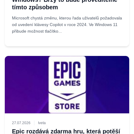
tímto způsobem
Microsoft chystá změnu, kterou řada uživatelů požadovala
od uvedení klávesy Copilot v roce 2024. Ve Windows 11
přibude možnost tlačítko...
27.07.2026
Iveta
Epic rozdává zdarma hru, která potěší