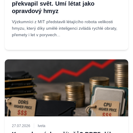
překvapil svět. Umí létat jako
opravdový hmyz
Výzkumníci z MIT představili létajícího robota velikosti
hmyzu, který díky umělé inteligenci zvládá rychlé obraty,
přemety i let v poryvech...
27.07.2026
Iveta