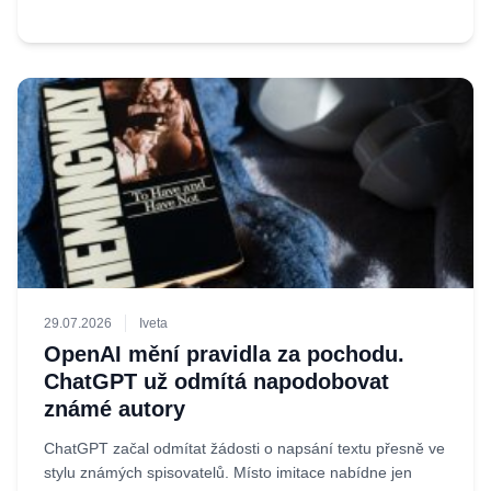
29.07.2026
Iveta
OpenAI mění pravidla za pochodu.
ChatGPT už odmítá napodobovat
známé autory
ChatGPT začal odmítat žádosti o napsání textu přesně ve
stylu známých spisovatelů. Místo imitace nabídne jen