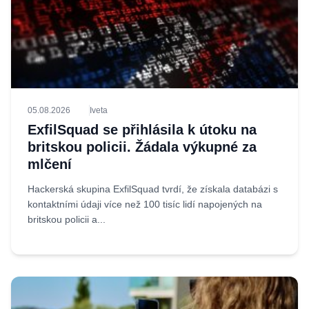
05.08.2026
Iveta
ExfilSquad se přihlásila k útoku na
britskou policii. Žádala výkupné za
mlčení
Hackerská skupina ExfilSquad tvrdí, že získala databázi s
kontaktními údaji více než 100 tisíc lidí napojených na
britskou policii a...