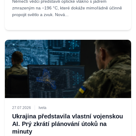
Němečtí vědci představili optické vlákno s jádrem
zmrazeným na −196 °C, které dokáže mimořádně účinně
propojit světlo a zvuk. Nová...
27.07.2026
Iveta
Ukrajina představila vlastní vojenskou
AI. Prý zkrátí plánování útoků na
minuty