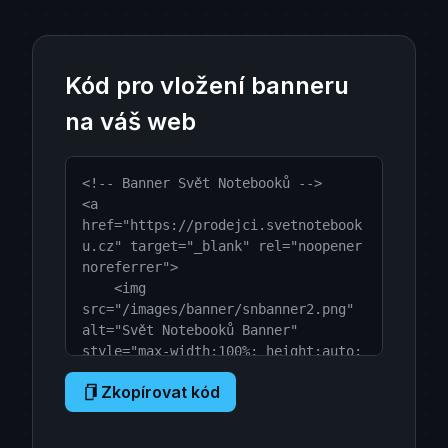
Kód pro vložení banneru
na váš web
<!-- Banner Svět Notebooků -->

<a 
href="https://prodejci.svetnotebook
u.cz" target="_blank" rel="noopener 
noreferrer">

    <img 
src="/images/banner/snbanner2.png" 
alt="Svět Notebooků Banner" 
style="max-width:100%; height:auto; 
display:block;">

Zkopírovat kód
</a>

<!-- Konec Banneru Svět Notebooků -
->