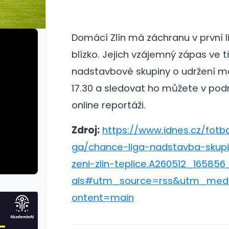
Domácí Zlín má záchranu v první li
blízko.
Jejich vzájemný zápas ve t
nadstavbové skupiny o udržení m
17.30 a sledovat ho můžete v po
online reportáži.
Zdroj:
https://www.idnes.cz/fotbal
ga/chance-liga-nadstavba-skup
zeni-zlin-teplice.A260512_165856
als#utm_source=rss&utm_med
ontent=main