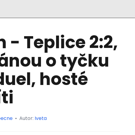
n - Teplice 2:2,
ánou o tyčku
uel, hosté
ti
ecne
•
Autor:
Iveta