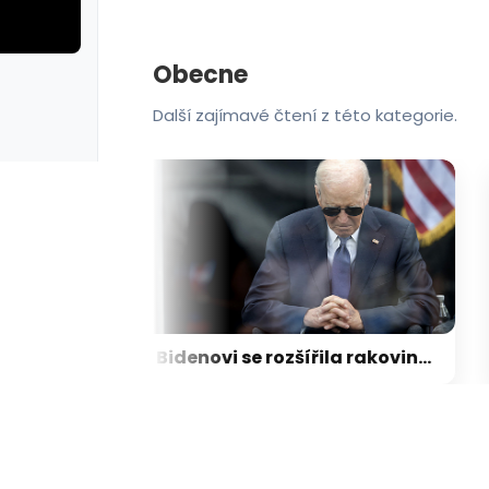
Obecne
rie: cviky
galerie: cviky
Další zajímavé čtení z této kategorie.
Ostravské stopy: Pomohlo mi, že jsem městem jezdil tramvají. líčí autor detektivek
Bidenovi se rozšířila rakovina do těla. Smutný pohled, říká syn Hunter