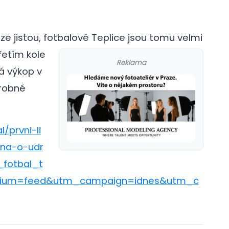
ze jistou, fotbalové Teplice jsou tomu velmi
řetím kole
Reklama
á výkop v
drobné
/prvni-li
ina-o-udr
_fotbal_t
ium=feed&utm_campaign=idnes&utm_c