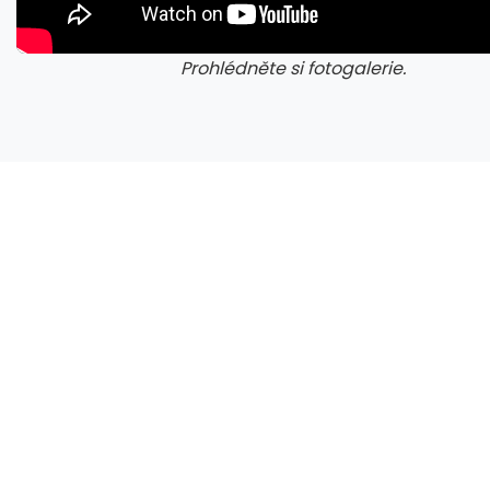
Prohlédněte si fotogalerie.
galerie: cviky
gale
Indie chce mezi jahodové velmoci, sází na vědu a moderní způsob pěstování