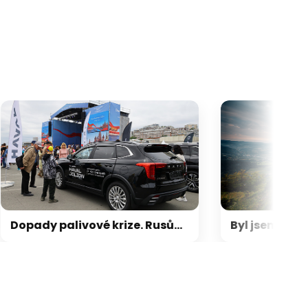
galerie: cviky
Dopady palivové krize. Rusům kvůli benzinu plnému síry odcházejí čínská auta