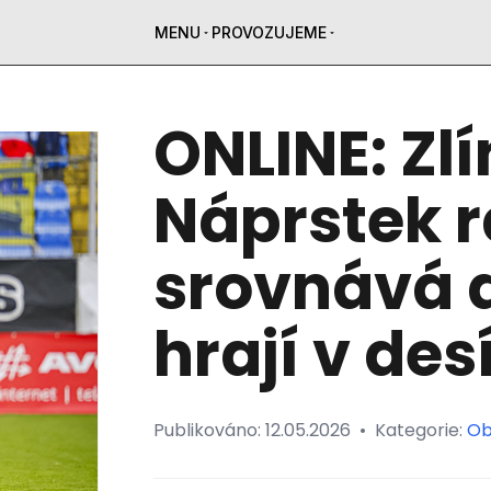
MENU
PROVOZUJEME
ONLINE: Zlí
Náprstek r
srovnává d
hrají v desí
Publikováno:
12.05.2026
•
Kategorie:
Ob