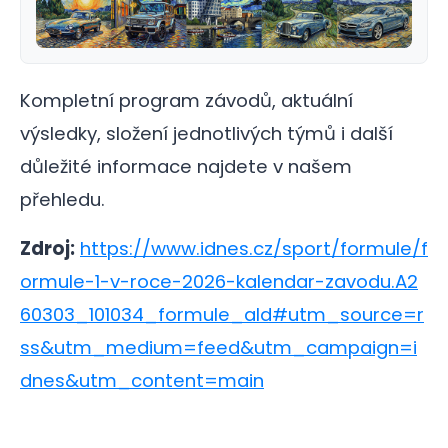
Kompletní program závodů, aktuální
výsledky, složení jednotlivých týmů i další
důležité informace najdete v našem
přehledu.
Zdroj:
https://www.idnes.cz/sport/formule/f
ormule-1-v-roce-2026-kalendar-zavodu.A2
60303_101034_formule_ald#utm_source=r
ss&utm_medium=feed&utm_campaign=i
dnes&utm_content=main