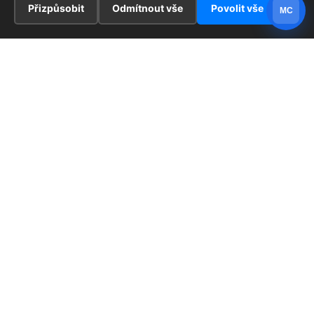
Přizpůsobit
Odmítnout vše
Povolit vše
MC
INFORMACE
Hlavní stránka !
ZAJÍMAVOSTI
Kontakt
Redaktoři