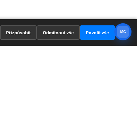
MC
Přizpůsobit
Odmítnout vše
Povolit vše
E
ZAJÍMAVOSTI
PRÁVNÍ UJEDNÁNÍ
ka !
Redaktoři
Ochrana osobních údajů
Cookies