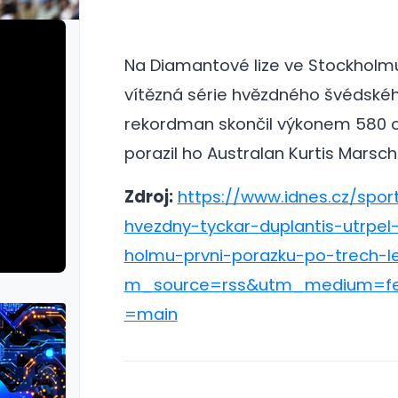
Na Diamantové lize ve Stockholmu
vítězná série hvězdného švédské
rekordman skončil výkonem 580 
porazil ho Australan Kurtis Marscha
Zdroj:
https://www.idnes.cz/sport
hvezdny-tyckar-duplantis-utrpel
holmu-prvni-porazku-po-trech-l
m_source=rss&utm_medium=fe
=main