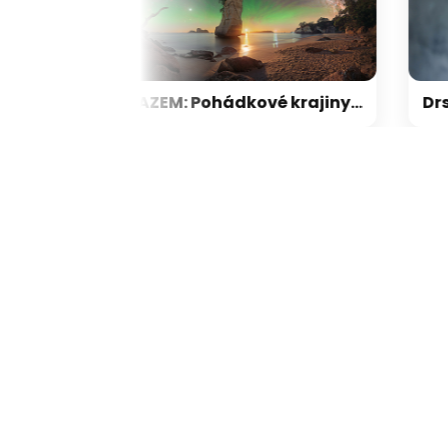
erá znamení před ní zavřou oči a kdo neodpustí
OBRAZEM: Pohádkové krajiny. Prohlédněte si všecky krásy vesmíru