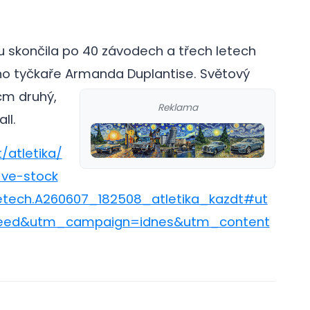
 skončila po 40 závodech a třech letech
ho tyčkaře Armanda Duplantise.
Světový
cm druhý,
Reklama
ll.
/atletika/
-ve-stock
etech.A260607_182508_atletika_kazdt#ut
ed&utm_campaign=idnes&utm_content