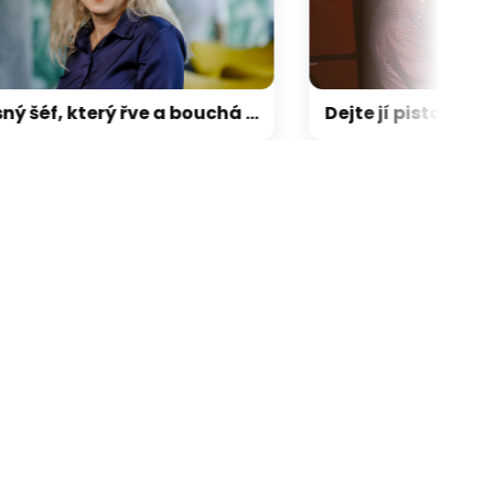
Drsný šéf, který řve a bouchá pěstí? Na to už není nikdo zvědavý, říká headhunterka