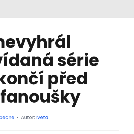
nevyhrál
ídaná série
 končí před
fanoušky
becne
•
Autor:
Iveta