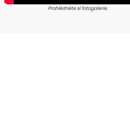
Prohlédněte si fotogalerie.
ie: cviky
galerie: cviky