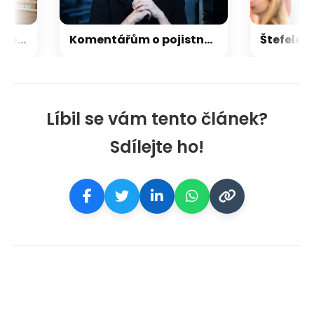
Z Ukrajiny dovezli fosfor k výrobě pervitinu za miliardu, soudí mezinárodní gang
Komentářům o pojistném podvodu se můžu jen smát, říká Staněk z Vasky
Líbil se vám tento článek?
Sdílejte ho!