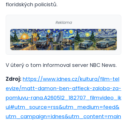
floridských policistů.
Reklama
V úterý o tom informoval server NBC News.
Zdroj:
https://www.idnes.cz/kultura/film-tel
evize/matt-damon-ben-affleck-zaloba-za-
pomluvu-rana.A260512_182707_filmvideo_ik
ul#utm_source=rss&utm_medium=feed&
utm_campaign=idnes&utm_content=main