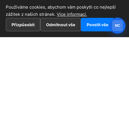
Používáme cookies, abychom vám poskytli co nejlepší
zážitek z našich stránek.
Více informací.
Přizpůsobit
Odmítnout vše
Povolit vše
MC
INFORMACE