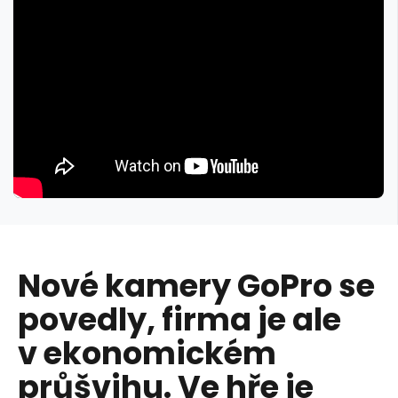
Nové kamery GoPro se
povedly, firma je ale
v ekonomickém
průšvihu. Ve hře je