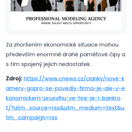
Za zhoršením ekonomické situace mohou
především enormně drahé paměťové čipy a
s tím spojený jejich nedostatek.
Zdroj:
https://www.cnews.cz/clanky/nove-k
amery-gopro-se-povedly-firma-je-ale-v-e
konomickem-prusvihu-ve-hre-je-i-bankro
t/?utm_source=rss&utm_medium=text&u
tm_campaign=rss